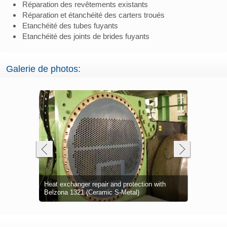
Réparation des revêtements existants
Réparation et étanchéité des carters troués
Etanchéité des tubes fuyants
Etanchéité des joints de brides fuyants
Galerie de photos:
Heat exchanger repair and protection with
Water box 
Heat excha
Metal loss 
Heat excha
Tube sheet 
Grit blaste
ona 1391T
Belzona 1321 (Ceramic S-Metal)
Corroded w
Immersion 
5891 (HT I
water box
coated wit
Corroded t
corrosion
sheet