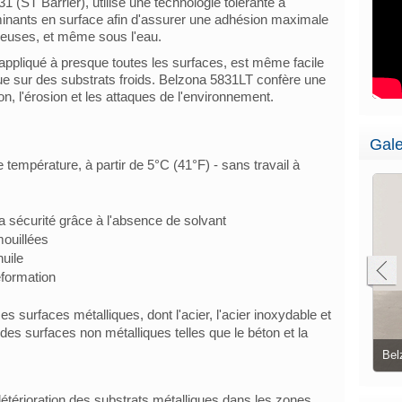
(ST Barrier), utilise une technologie tolérante à
aminants en surface afin d'assurer une adhésion maximale
leuses, et même sous l'eau.
 appliqué à presque toutes les surfaces, est même facile
ue sur des substrats froids. Belzona 5831LT confère une
on, l'érosion et les attaques de l'environnement.
Gale
température, à partir de 5°C (41°F) - sans travail à
a sécurité grâce à l'absence de solvant
ouillées
huile
éformation
 surfaces métalliques, dont l'acier, l'acier inoxydable et
 des surfaces non métalliques telles que le béton et la
Belzona 5831 (ST-Barrier) appliqué à des
Pi
parties froides de la tuyauterie
Belzona 5831 (ST-Barrier)
im
détérioration des substrats métalliques dans les zones