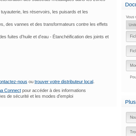
Docu
 tuyauterie, les réservoirs, les puisards et les
Vous 
, des vannes et des transformateurs contre les effets
 fuites d'huile et d'eau - Étanchéification des joints et
Fic
Fic
Mod
Pou
ontactez-nous
ou
trouver votre distributeur local
.
na Connect
pour accéder à des informations
nées de sécurité et les modes d’emploi
Plus
Nou
Tro