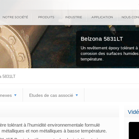
Belzona 5831LT
Un revêtement époxy tolérant à l
corrosion des surfaces humides 
température.
a 5831LT
nnexes
Etudes de cas associé
Vidé
re tolérant à l'humidité environnementale formulé
 métalliques et non métalliques à basse température.