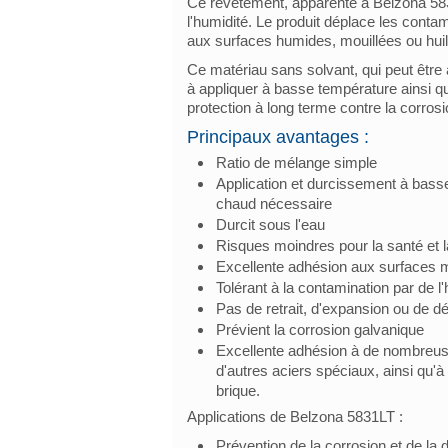
Ce revêtement, apparenté à Belzona 5831 
l'humidité. Le produit déplace les cont
aux surfaces humides, mouillées ou hui
Ce matériau sans solvant, qui peut être
à appliquer à basse température ainsi q
protection à long terme contre la corrosi
Principaux avantages :
Ratio de mélange simple
Application et durcissement à basse 
chaud nécessaire
Durcit sous l'eau
Risques moindres pour la santé et l
Excellente adhésion aux surfaces m
Tolérant à la contamination par de l'
Pas de retrait, d'expansion ou de d
Prévient la corrosion galvanique
Excellente adhésion à de nombreuses
d'autres aciers spéciaux, ainsi qu'à
brique.
Applications de Belzona 5831LT :
Prévention de la corrosion et de la 