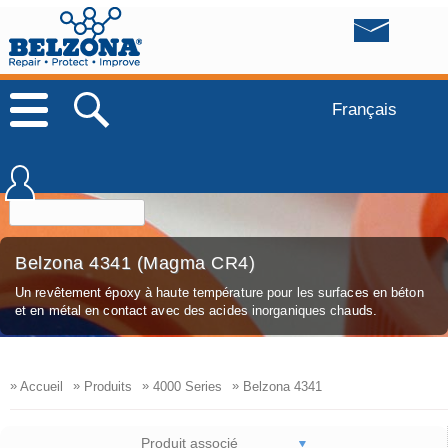
Français
Belzona 4341 (Magma CR4)
Un revêtement époxy à haute température pour les surfaces en béton
et en métal en contact avec des acides inorganiques chauds.
»
»
»
»
Accueil
Produits
4000 Series
Belzona 4341
Produit associé