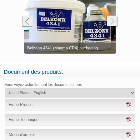
to provide
Newly fabricated steel chequer plates requiring
Plate coat
Hot acid mi
Large blow
Leaking su
ackaging
acid protection
for excelle
cast iron c
(Magma CR4
base
Document des produits:
Vous voyez actuellement les documents dans
Fiche Produit
Fiche Technique
Mode d'emploi