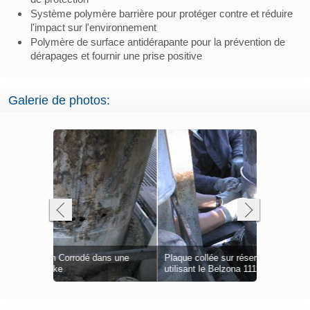
Système polymère barrière pour protéger contre et réduire
l'impact sur l'environnement
Polymère de surface antidérapante pour la prévention de
dérapages et fournir une prise positive
Galerie de photos:
 Belzona
Applicatio
ns une
élioration
Plaque collée sur réservoir endommagé
FP) des deu
Applicatio
Système re
Roue à aub
Turbine de 
utilisant le Belzona 1111 (Super Metal)
Applicatio
Vis sans fi
extérieures
FP) pour un 
Fuite de toi
à froid
Peut être a
dans une ac
Belzona 13