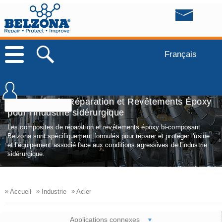
Français
Composés de Réparation et Revêtements Époxy
pour l'Industrie sidérurgique
Les composites de réparation et revêtements époxy bi-composant
Belzona sont spécifiquement formulés pour réparer et protéger l'usine
et l'équipement associé face aux conditions agressives de l'industrie
sidérurgique.
»
»
»
Accueil
Industrie
Acier
Applications connexes