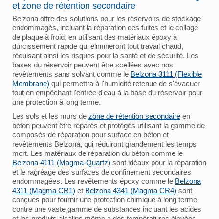
et zone de rétention secondaire
Belzona offre des solutions pour les réservoirs de stockage
endommagés, incluant la réparation des fuites et le collage
de plaque à froid, en utilisant des matériaux époxy à
durcissement rapide qui élimineront tout travail chaud,
réduisant ainsi les risques pour la santé et de sécurité. Les
bases du réservoir peuvent être scellées avec nos
revêtements sans solvant comme le
Belzona 3111 (Flexible
Membrane)
qui permettra à l'humidité retenue de s'évacuer
tout en empêchant l'entrée d'eau à la base du réservoir pour
une protection à long terme.
Les sols et les murs de
zone de rétention secondaire
en
béton peuvent être réparés et protégés utilisant la gamme de
composés de réparation pour surface en béton et
revêtements Belzona, qui réduiront grandement les temps
mort. Les matériaux de réparation du béton comme le
Belzona 4111 (Magma-Quartz)
sont idéaux pour la réparation
et le ragréage des surfaces de confinement secondaires
endommagées. Les revêtements époxy comme le
Belzona
4311 (Magma CR1)
et
Belzona 4341 (Magma CR4)
sont
conçues pour fournir une protection chimique à long terme
contre une vaste gamme de substances incluant les acides
et les produits alcalins même à des températures élevées.