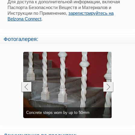
Для доступа к дополнительной информации, включая
Паспорта Безопасности Веществ и Материалов и
Инструкции по Применению,
зарегистрируйтесь на
Belzona Connect
.
Фотогалерея:
to rebuild
Belzona 41
Impact dam
Belzona 41
Cider manuf
Floor area 
Water ingr
Concrete steps worn by up to 50mm
worn areas
cylinders
resurface 
refurbishme
(Magma-Sc
clarifier tan