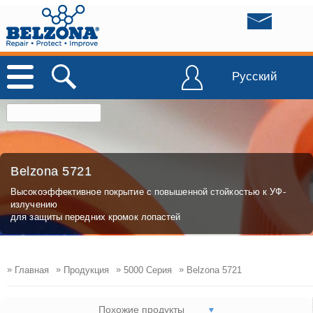
Русский
Belzona 5721
Высокоэффективное покрытие с повышенной стойкостью к УФ-
излучению
для защиты передних кромок лопастей
»
»
»
»
Главная
Продукция
5000 Серия
Belzona 5721
Похожие продукты