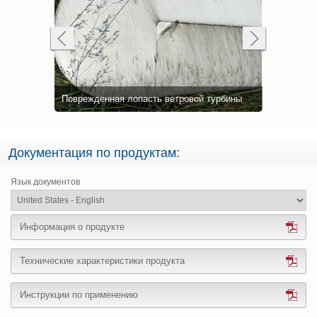
После нан
Поврежденная лопасть ветровой турбины
кромку ло
Документация по продуктам:
Язык документов
Информация о продукте
Технические характеристики продукта
Инструкции по применению