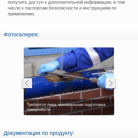
получить доступ к дополнительной информации, в том
числе к паспортам безопасности и инструкциям по
применению.
Фотогалерея:
Входящий 
ции
ока службы
Требуется лишь минимальная подготовка
Belzona 9
Герметиза
Belzona 96
Нанесение
Композитн
чь
поверхности
эпоксидны
Belzona 96
отвержден
Belzona 96
ленту Belz
подготовле
Нанесен е
Документация по продукту: