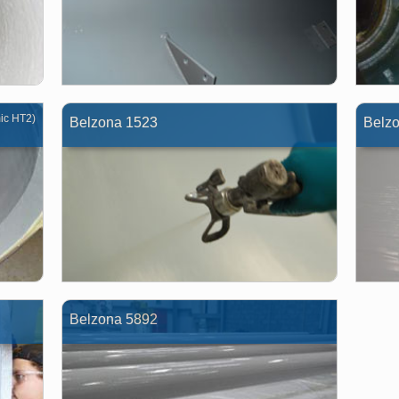
ic HT2)
Belzona 1523
Belz
Belzona 5892