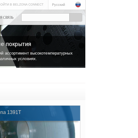
ОЙТИ В BELZONA CONNECT
Русский
е покрытия
ий ассортимент высокотемпературных
азличных условиях.
ona 1391T