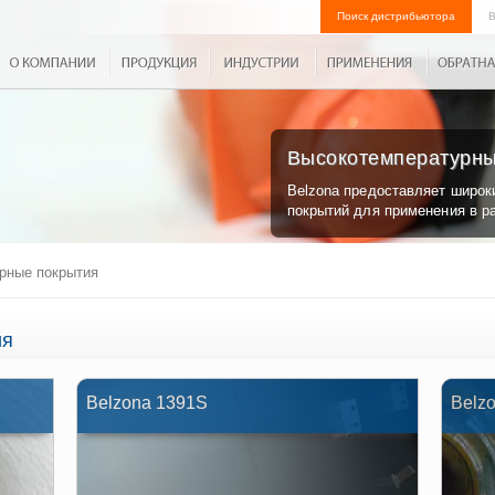
Поиск дистрибьютора
В
Высокотемпературны
Belzona предоставляет широк
покрытий для применения в р
рные покрытия
ия
Belzona 1391S
Belz