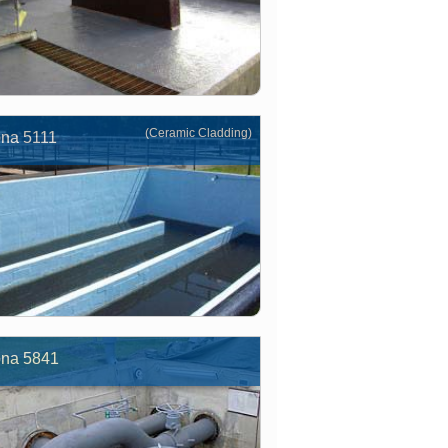
(Ceramic Cladding)
ona 5111
ona 5841