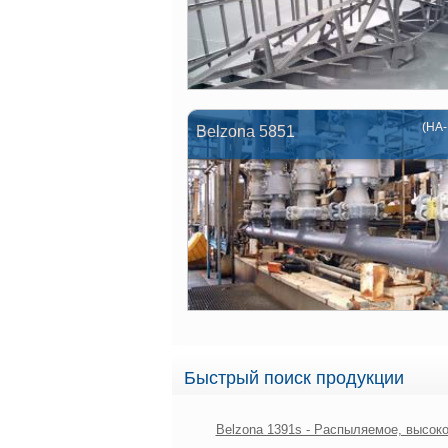
(HA-
Belzona 5851
Быстрый поиск продукции
Belzona 1391s - Распыляемое, высок