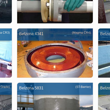
a CR3)
(Magma CR4)
Belzona 4341
Belz
 Grade)
(ST-Barrier)
Belzona 5831
Belz