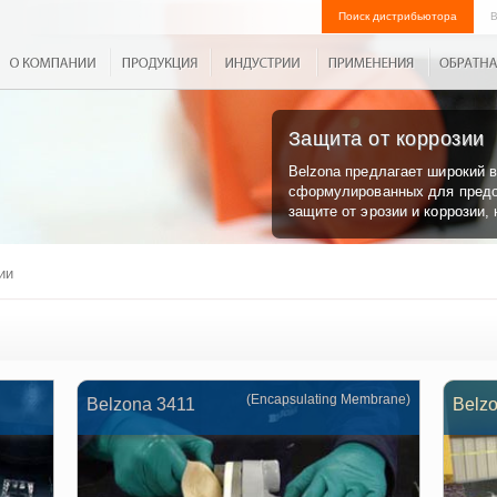
Поиск дистрибьютора
В
Защита от коррозии
Belzona предлагает широкий 
сформулированных для предо
защите от эрозии и коррозии
ии
(Encapsulating Membrane)
Belzona 3411
Belz