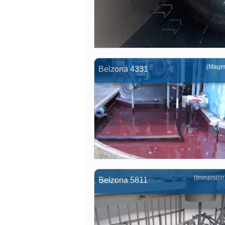
(Magm
Belzona 4331
(Immersion
Belzona 5811