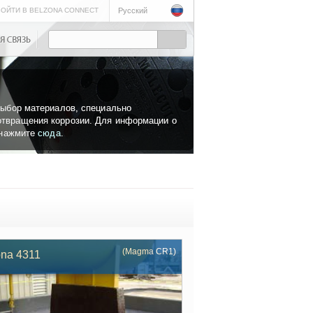
ОЙТИ В BELZONA CONNECT
Русский
выбор материалов, специально
твращения коррозии. Для информации о
, нажмите
сюда
.
(Magma CR1)
ona 4311