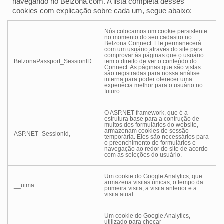
navegando no Belzona.com. A lista completa desses
cookies com explicação sobre cada um, segue abaixo:
Nós colocamos um cookie persistente
no momento do seu cadastro no
Belzona Connect. Ele permanecerá
com um usuário através do site para
comprovar às páginas que o usuário
BelzonaPassport_SessionID
tem o direito de ver o conteúdo do
Connect. As páginas que são vistas
são registradas para nossa análise
interna para poder oferecer uma
experiêcia melhor para o usuário no
futuro.
O ASP.NET framework, que é a
estrutura base para a contrução de
muitos dos formulários do website,
armazenam cookies de sessão
ASP.NET_SessionId,
temporária. Eles são necessários para
o preenchimento de formulários e
navegação ao redor do site de acordo
com as seleções do usuário.
Um cookie do Google Analytics, que
armazena visitas únicas, o tempo da
__utma
primeira visita, a visita anterior e a
visita atual.
Um cookie do Google Analytics,
utilizado para checar