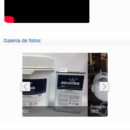
Galeria de fotos:
om Belzona
Proteção da bomba submersível com Belzona
5821
Belzona 58