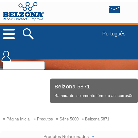
Português
Belzona 5871
Barreira de isolamento térmico anticorrosão
»
»
»
»
Página Inicial
Produtos
Série 5000
Belzona 5871
Produtos Relacionados