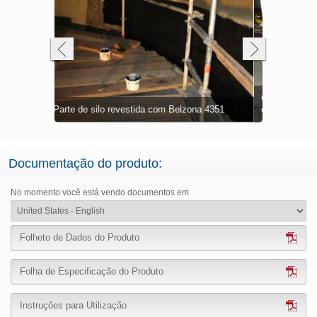
Cone de silo reparado e deixado com pontos
a 4351
de ancoragem
Cone de si
Documentação do produto:
No momento você está vendo documentos em
Folheto de Dados do Produto
Folha de Especificação do Produto
Instruções para Utilização