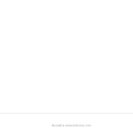
Accedi a
www.belzona.com