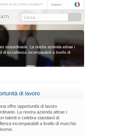
NTRA IN BELZONA CONNECT
Italiano
Cerca...
ro straordinarie. La nostra azienda attrae i
d di eccellenza incomparabili a livello di
rtunità di lavoro
na offre opportunità di lavoro
rdinarie. La nostra azienda attrae i
ori talenti e celebra standard di
lenza incomparabili a livello di marchio
risorse.