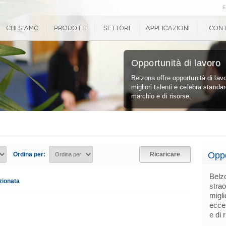
E
Opportunità di lavoro
Belzona offre opportunità di lavo
migliori talenti e celebra standar
marchio e di risorse.
Oppo
Ordina per:
Ricaricare
Belzo
zionata
strao
migli
eccel
e di 