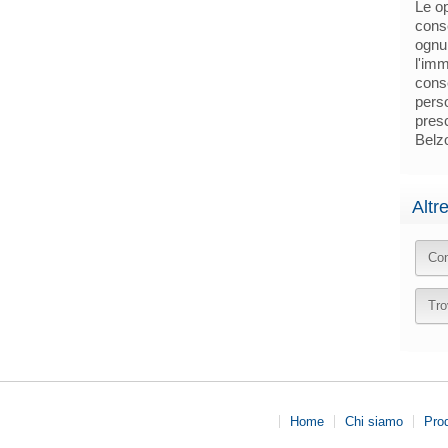
Le op
conse
ognu
l'imm
conse
pers
presc
Belz
Altr
Con
Tro
Home
Chi siamo
Prod