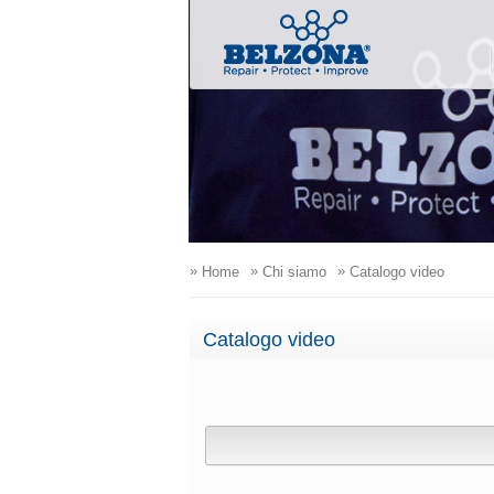
»
»
»
Home
Chi siamo
Catalogo video
Catalogo video