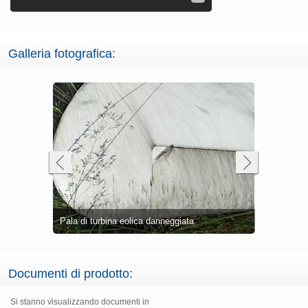
Galleria fotografica:
Pala di turbina eolica danneggiata
Belzona 572
Documenti di prodotto:
Si stanno visualizzando documenti in