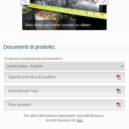
i
Incollaggio
Ricostruzio
Area sede cuscinetto usurata su albero
Ricostruzio
Alloggiamen
Ricostruzio
Tubazione 
tubazione
Fronte flan
1111
Fuoriuscita
Documenti di prodotto:
Si stanno visualizzando documenti in
Specifica tecnica di prodotto
Istruzioni per l'uso
Flyer prodotto
Per altre informazioni riguardanti i prodotti Belzona ,
Accedi facendo clic
qui .