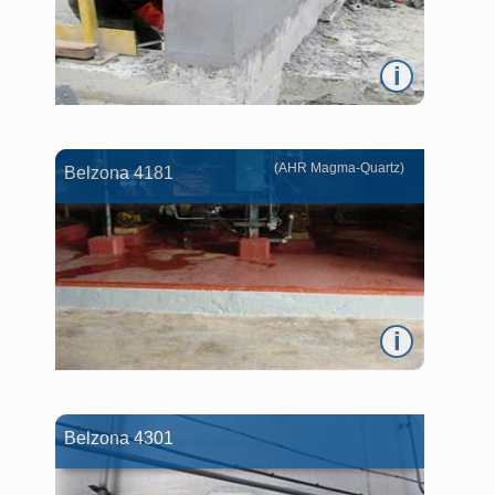
i
(AHR Magma-Quartz)
Belzona 4181
i
Belzona 4301