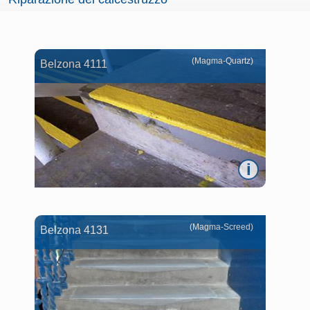
(Magma-Quartz)
Belzona 4111
i
(Magma-Screed)
Belzona 4131