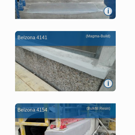
i
(Magma-Build)
Belzona 4141
i
(Bulkfill Resin)
Belzona 4154