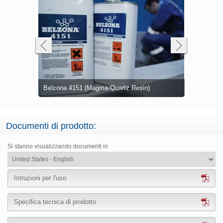
Applicazion
Belzona
Passaggio latticini bagnato in stazione di
(Magma-Qua
sin)
lavaggio per forme
colorato
Canale dan
Documenti di prodotto:
Si stanno visualizzando documenti in
Istruzioni per l'uso
Specifica tecnica di prodotto