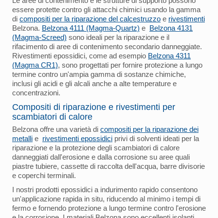
Le aree di contenimento e le strutture di supporto possono
essere protette contro gli attacchi chimici usando la gamma
di
compositi per la riparazione del calcestruzzo
e
rivestimenti
Belzona.
Belzona 4111 (Magma-Quartz)
e
Belzona 4131
(Magma-Screed)
sono ideali per la riparazione e il
rifacimento di aree di contenimento secondario danneggiate.
Rivestimenti epossidici, come ad esempio
Belzona 4311
(Magma CR1)
, sono progettati per fornire protezione a lungo
termine contro un'ampia gamma di sostanze chimiche,
inclusi gli acidi e gli alcali anche a alte temperature e
concentrazioni.
Compositi di riparazione e rivestimenti per
scambiatori di calore
Belzona offre una varietà di
compositi per la riparazione dei
metalli
e
rivestimenti epossidici
privi di solventi ideati per la
riparazione e la protezione degli scambiatori di calore
danneggiati dall'erosione e dalla corrosione su aree quali
piastre tubiere, cassette di raccolta dell'acqua, barre divisorie
e coperchi terminali.
I nostri prodotti epossidici a indurimento rapido consentono
un'applicazione rapida in situ, riducendo al minimo i tempi di
fermo e fornendo protezione a lungo termine contro l'erosione
e la corrosione. I materiali Belzona sono eccellenti isolanti