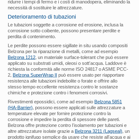
ridurre i tempi di fermo e i costi di manodopera, eliminando la
necessità di sostituire le attrezzature.
Deterioramento di tubazioni
Le tubazioni soggette a corrosione ed erosione, inclusa la
corrosione sotto coibente, possono presentare perdite e
perdita di contenimento.
Le perdite possono essere sigillate in situ usando compositi
Belzona per la riparazione di metalli, come ad esempio
Belzona 1212
, un materiale surface-tolerant che può essere
applicato su substrati umidi, oleosi o sott'acqua. Laddove è
richiesta la conformità alle norme ISO 24817 o ASME PCC-
2,
Belzona SuperWrap II
può essere usato per riapportare
resistenza alle tubazioni indebolite o forate e offrire allo
stesso tempo eccellente resistenza contro le sostanze
chimiche e protezione contro i fenomeni corrosivi.
Rivestimenti epossidici, come ad esempio
Belzona 5851
(HA-Barrier)
, possono essere applicati sulle attrezzature a
temperature elevate per fornire protezione contro la
corrosione e impedire la perdita di spessore delle pareti.
Belzona offre protezione contro l'isolamento per tubazioni e
altre attrezzature isolate grazie a
Belzona 3211 (Lagseal)
, un
prodotto ignifugo semplice da usare che resiste all'acqua e ai