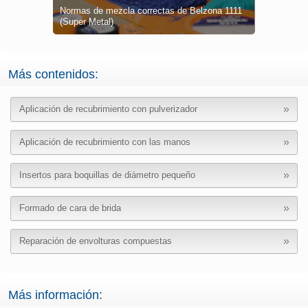
ría en las
Normas de mezcla correctas de Belzona 1111
Observe a l
Observe lo
Reciba expe
Aprenda sob
Clases prác
iales
(Super Metal)
aplicar Be
recomenda
Sesiones p
calificada
aplicación 
bajo superv
Más contenidos:
Aplicación de recubrimiento con pulverizador
Aplicación de recubrimiento con las manos
Insertos para boquillas de diámetro pequeño
Formado de cara de brida
Reparación de envolturas compuestas
Más información: