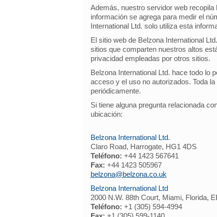
Además, nuestro servidor web recopila lo
información se agrega para medir el núme
International Ltd. solo utiliza esta info
El sitio web de Belzona International Lt
sitios que comparten nuestros altos est
privacidad empleadas por otros sitios.
Belzona International Ltd. hace todo lo 
acceso y el uso no autorizados. Toda la 
periódicamente.
Si tiene alguna pregunta relacionada con
ubicación:
Belzona International Ltd.
Claro Road, Harrogate, HG1 4DS
Teléfono:
+44 1423 567641
Fax:
+44 1423 505967
belzona@belzona.co.uk
Belzona International Ltd
2000 N.W. 88th Court, Miami, Florida, 
Teléfono:
+1 (305) 594-4994
Fax:
+1 (305) 599-1140