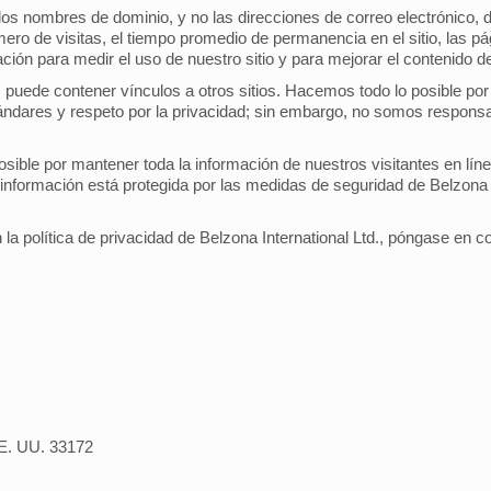
s nombres de dominio, y no las direcciones de correo electrónico, de
ro de visitas, el tiempo promedio de permanencia en el sitio, las pá
rmación para medir el uso de nuestro sitio y para mejorar el contenido d
d. puede contener vínculos a otros sitios. Hacemos todo lo posible p
ándares y respeto por la privacidad; sin embargo, no somos responsab
posible por mantener toda la información de nuestros visitantes en lín
información está protegida por las medidas de seguridad de Belzona In
 la política de privacidad de Belzona International Ltd., póngase en c
EE. UU. 33172