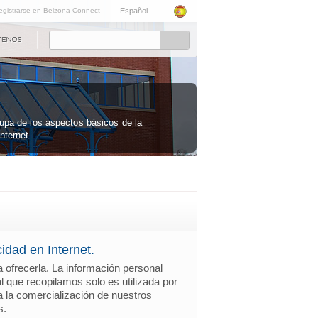
egistrarse en Belzona Connect
Español
cupa de los aspectos básicos de la
nternet.
idad en Internet.
a ofrecerla. La información personal
al que recopilamos solo es utilizada por
a la comercialización de nuestros
s.