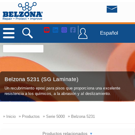
Español
Belzona 5231 (SG Laminate)
Un recubrimiento epoxi para pisos que proporciona una excelente
resistencia a los químicos, a la abrasión y al deslizamiento.
»
»
»
»
Inicio
Productos
Serie 5000
Belzona 5231
Productos relacionados