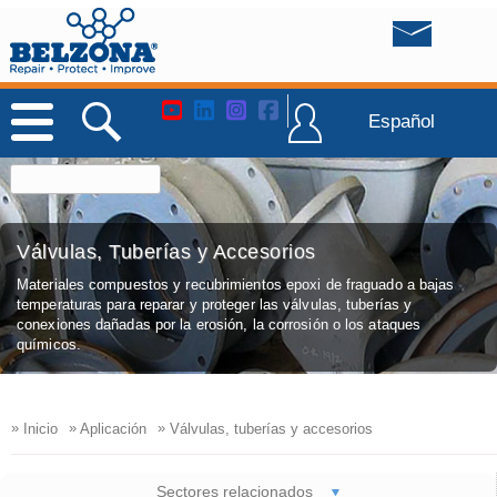
Español
Válvulas, Tuberías y Accesorios
Materiales compuestos y recubrimientos epoxi de fraguado a bajas
temperaturas para reparar y proteger las válvulas, tuberías y
conexiones dañadas por la erosión, la corrosión o los ataques
químicos.
»
»
»
Inicio
Aplicación
Válvulas, tuberías y accesorios
Sectores relacionados