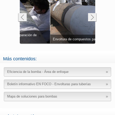
ón de
icado para
Belzona 58
Curvatura 
Belzona 13
ión
Envoltura de compuestos para tuberías
Superficie 
como un si
corrosión
brindar pro
Superficies
Más contenidos:
Eficiencia de la bomba - Área de enfoque
Boletín informativo EN FOCO - Envolturas para tuberías
Mapa de soluciones para bombas