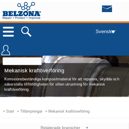
Svenska
Mekanisk kraftöverföring
Korrosionsbeständiga kompositmaterial för att reparera, skydda och
säkerställa tillförlitligheten för sliten utrustning för mekanisk
kraftöverföring.
»
»
»
Start
Tillämpningar
Mekanisk kraftöverföring
Relaterade branscher