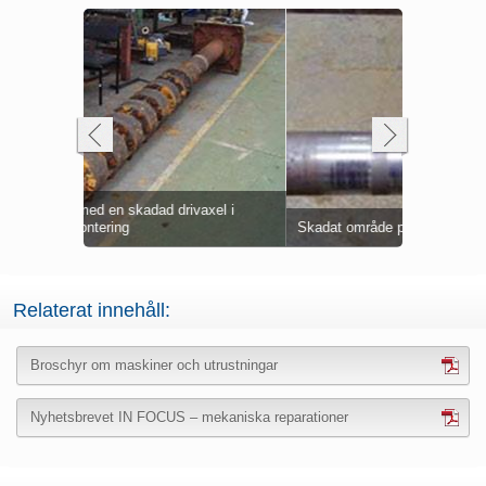
 för att
xel i
glig
Axeln repa
Axeln återu
Lagerhus s
Skadat område på axeln syns tydligt
Metal)
Skadad axel
med Belzon
felaktiga d
Relaterat innehåll:
Broschyr om maskiner och utrustningar
Nyhetsbrevet IN FOCUS – mekaniska reparationer