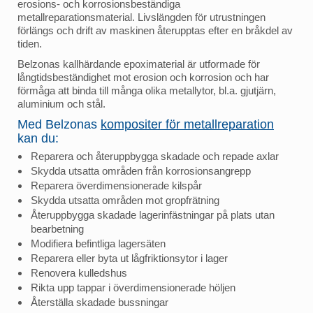
erosions- och korrosionsbeständiga
metallreparationsmaterial. Livslängden för utrustningen
förlängs och drift av maskinen återupptas efter en bråkdel av
tiden.
Belzonas kallhärdande epoximaterial är utformade för
långtidsbeständighet mot erosion och korrosion och har
förmåga att binda till många olika metallytor, bl.a. gjutjärn,
aluminium och stål.
Med Belzonas
kompositer för metallreparation
kan du:
Reparera och återuppbygga skadade och repade axlar
Skydda utsatta områden från korrosionsangrepp
Reparera överdimensionerade kilspår
Skydda utsatta områden mot gropfrätning
Återuppbygga skadade lagerinfästningar på plats utan
bearbetning
Modifiera befintliga lagersäten
Reparera eller byta ut lågfriktionsytor i lager
Renovera kulledshus
Rikta upp tappar i överdimensionerade höljen
Återställa skadade bussningar