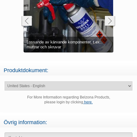
er, t.ex.
ponenter
Smörjning av komplexa delar
Lossande a
Produktdokument:
For More Information regarding Belzona Products,
please login by clicking
here.
Övrig information: