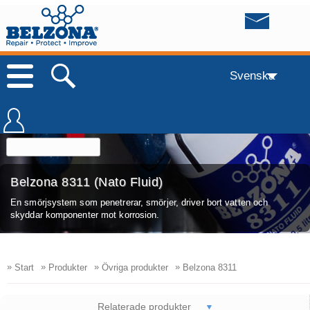
Svenska
Belzona 8311 (Nato Fluid)
En smörjsystem som penetrerar, smörjer, driver bort vatten och
skyddar komponenter mot korrosion.
»
»
»
»
Start
Produkter
Övriga produkter
Belzona 8311
Relaterade produkter