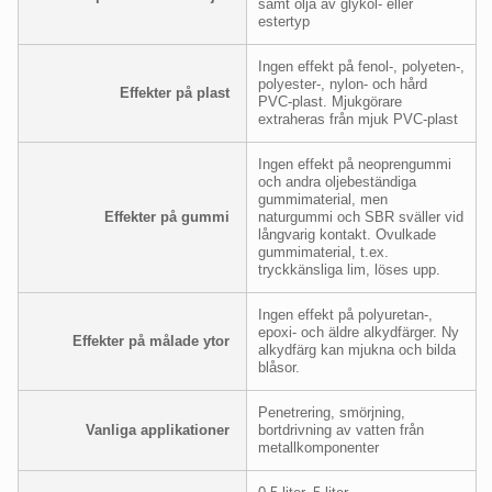
samt olja av glykol- eller
estertyp
Ingen effekt på fenol-, polyeten-,
polyester-, nylon- och hård
Effekter på plast
PVC-plast. Mjukgörare
extraheras från mjuk PVC-plast
Ingen effekt på neoprengummi
och andra oljebeständiga
gummimaterial, men
Effekter på gummi
naturgummi och SBR sväller vid
långvarig kontakt. Ovulkade
gummimaterial, t.ex.
tryckkänsliga lim, löses upp.
Ingen effekt på polyuretan-,
epoxi- och äldre alkydfärger. Ny
Effekter på målade ytor
alkydfärg kan mjukna och bilda
blåsor.
Penetrering, smörjning,
Vanliga applikationer
bortdrivning av vatten från
metallkomponenter