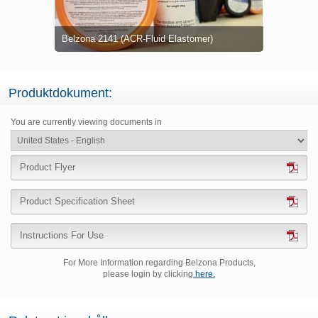
) och
licerade för
Axel skadad på grund av kavitation och
Belzona 21
Belzona 21
er)
erosion
applicerad 
Klämmor red
för att förh
Impeller me
Produktdokument:
You are currently viewing documents in
Product Flyer
Product Specification Sheet
Instructions For Use
For More Information regarding Belzona Products,
please login by clicking
here.