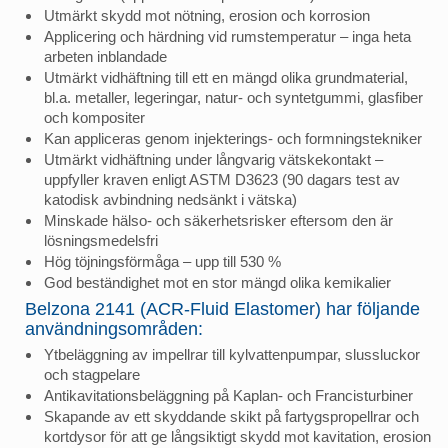
Utmärkt skydd mot nötning, erosion och korrosion
Applicering och härdning vid rumstemperatur – inga heta
arbeten inblandade
Utmärkt vidhäftning till ett en mängd olika grundmaterial,
bl.a. metaller, legeringar, natur- och syntetgummi, glasfiber
och kompositer
Kan appliceras genom injekterings- och formningstekniker
Utmärkt vidhäftning under långvarig vätskekontakt –
uppfyller kraven enligt ASTM D3623 (90 dagars test av
katodisk avbindning nedsänkt i vätska)
Minskade hälso- och säkerhetsrisker eftersom den är
lösningsmedelsfri
Hög töjningsförmåga – upp till 530 %
God beständighet mot en stor mängd olika kemikalier
Belzona 2141 (ACR-Fluid Elastomer) har följande
användningsområden:
Ytbeläggning av impellrar till kylvattenpumpar, slussluckor
och stagpelare
Antikavitationsbeläggning på Kaplan- och Francisturbiner
Skapande av ett skyddande skikt på fartygspropellrar och
kortdysor för att ge långsiktigt skydd mot kavitation, erosion