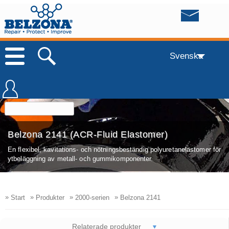
Svenska
Belzona 2141 (ACR-Fluid Elastomer)
En flexibel, kavitations- och nötningsbeständig polyuretanelastomer för
ytbeläggning av metall- och gummikomponenter.
»
»
»
»
Start
Produkter
2000-serien
Belzona 2141
Relaterade produkter